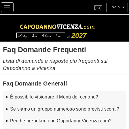
Login
Toggle navigation
2027
146
0
42
6
gg
ore
min
sec
al
Faq Domande Frequenti
Lista di domande e risposte più frequenti sul
Capodanno a Vicenza
Faq Domande Generali
È possibile visionare il Menù del cenone?
Se siamo un gruppo numeroso sono previsti sconti?
Il menù del cenone dell'ultimo giorno dell'anno, se
disponibile, è visionabile all'interno delle pagine delle
singole proposte, scorrendo la scheda verso il basso. È
Perchè prenotare con CapodannoVicenza.com?
Per alcune tipologie di proposte sono previsti
sconti per
presente anche un link diretto nella parte
DETTAGLI
, linkato
gruppi
in base al numero di partecipanti. Per gruppi si