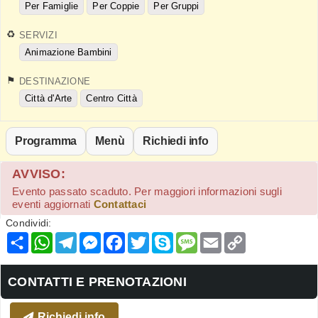
Per Famiglie
Per Coppie
Per Gruppi
SERVIZI
Animazione Bambini
DESTINAZIONE
Città d'Arte
Centro Città
Programma
Menù
Richiedi info
AVVISO:
Evento passato scaduto. Per maggiori informazioni sugli
eventi aggiornati
Contattaci
Condividi:
Condividi
WhatsApp
Telegram
Messenger
Facebook
Twitter
Skype
Message
Email
Copy
Link
CONTATTI E PRENOTAZIONI
Richiedi info