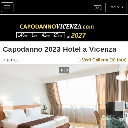
Login
Toggle navigation
2027
146
1
42
27
gg
ora
min
sec
al
Capodanno 2023 Hotel a Vicenza
Vedi Galleria (10 foto)
in
HOTEL
1
/
10