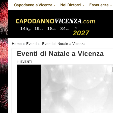
Capodanno a Vicenza
Nei Dintorni
Esperienze
145
19
18
33
al
gg
ore
min
sec
2027
Home
Eventi
Eventi di Natale a Vicenza
Eventi di Natale a Vicenza
in
EVENTI