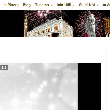
In Piazza
Blog
Turismo
Info Utili
Su di Noi
⊕ A
1
/
1