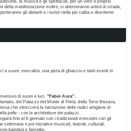
zione, la musica e gli spettacoli, per un vero e proprio
rni della manifestazione inoltre, si alterneranno artisti di strada,
teranno gli abitanti e i turisti nella più calda e divertente
ci e suoni, mercatini, una pista di ghiaccio e tanti eventi in
mmersivo di suoni e luci
"Faber Aura".
itaniato, del Palazzo del Monte di Pietà, della Torre Bissara,
nosa che intreccerà la narrazione delle radici artigiane di
lla pelle - con le architetture dei palazzi.
uirà fino al 6 gennaio con i tradizionali mercatini con gli
e settimana e poi iniziative musicali, teatrali, culturali,
ranno bambini e famiglie.