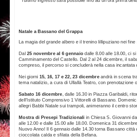
* l’ultimo ingresso sarà possibile fino ad un'ora prima del
Natale a Bassano del Grappa
La magia del grande albero e il trenino lillipuziano nei fine
Dal
25 novembre al 6 gennaio
dalle 8.00 alle 18.00, ci s
Camminamento del Castello. Dal 2 al 24 dicembre, il saba
compreso, il percorso si concluderà nella casa incantata 
Nei giorni
15, 16, 17 e 22, 23 dicembre
andrà in scena tra
tema natalizio, a cura di Ullallà Teatro, con prenotazione o
Sabato 16 dicembre
, dalle 16.30 in Piazza Garibaldi, rit
dell’Istituto Comprensivo 1 Vittorelli di Bassano. Domenica
allegri Babbi Natale sui trampoli, animeranno il centro stor
Mostra di Presepi Tradizionali
in Chiesa S. Giovanni d
alle 12.00 e dalle 15.00 alle 18.00. Domenica 31 dicembre t
Nuovo Anno! Il 6 gennaio dalle 14.30 torna Bassano città del
cioccolata calda e sfilata della Befana.