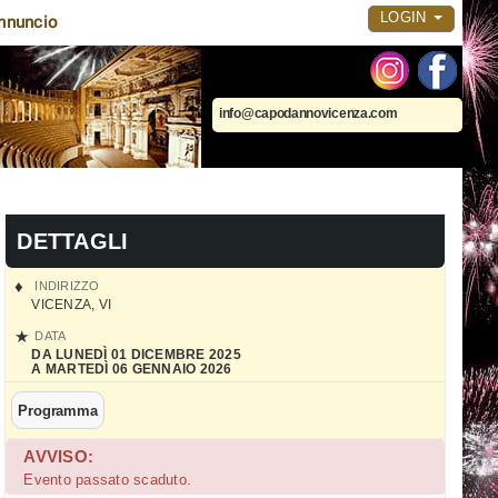
LOGIN
nnuncio
info@capodannovicenza.com
DETTAGLI
INDIRIZZO
VICENZA
,
VI
DATA
DA LUNEDÌ 01 DICEMBRE 2025
A MARTEDÌ 06 GENNAIO 2026
Programma
AVVISO:
Evento passato scaduto.