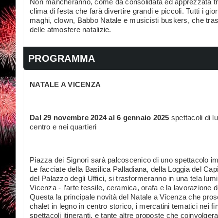
Non mancheranno, come da consolidata ed apprezzata tradi
clima di festa che farà divertire grandi e piccoli. Tutti i gio
maghi, clown, Babbo Natale e musicisti buskers, che traspor
delle atmosfere natalizie.
PROGRAMMA
NATALE A VICENZA
Dal 29 novembre 2024 al 6 gennaio 2025
spettacoli di lu
centro e nei quartieri
Piazza dei Signori sarà palcoscenico di uno spettacolo i
Le facciate della Basilica Palladiana, della Loggia del Cap
del Palazzo degli Uffici, si trasformeranno in una tela lumi
Vicenza - l’arte tessile, ceramica, orafa e la lavorazione de
Questa la principale novità del Natale a Vicenza che proseg
chalet in legno in centro storico, i mercatini tematici nei fin
spettacoli itineranti, e tante altre proposte che coinvolge