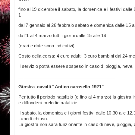
fino al 19 dicembre il sabato, la domenica e i festivi dalle 1
1
dal 7 gennaio al 28 febbraio sabato e domenica dalle 15 a
dall'1 al 4 marzo tutti i giorni dalle 15 alle 19
(orari e date sono indicativi)
Costo della corsa: 4 euro adulti, 3 euro bambini dai 24 mes
Il servizio potrà essere sospeso in caso di pioggia, neve,
_______________________________________
Giostra cavalli “Antico carosello 1921”
Per tutto il periodo natalizio (e fino al 4 marzo) la giostr
e diffonderà melodie natalizie.
Il sabato, la domenica e i giorni festivi dalle 10.30 alle 12.3
Lunedì chiuso.
La giostra non sarà funzionante in caso di neve, pioggia, 
__________________________________________