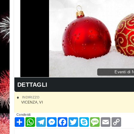
Eventi di 
DETTAGLI
INDIRIZZO
VICENZA
,
VI
Condividi:
Condividi
WhatsApp
Telegram
Messenger
Facebook
Twitter
Skype
Message
Email
Copy
Link